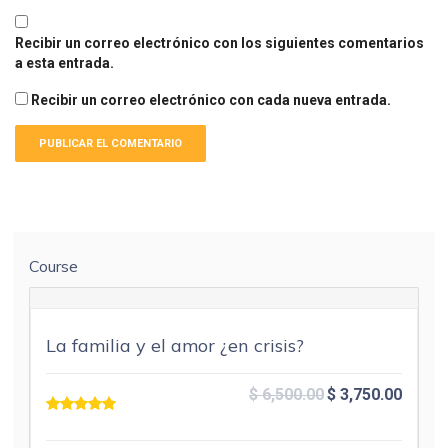
Recibir un correo electrónico con los siguientes comentarios
a esta entrada.
Recibir un correo electrónico con cada nueva entrada.
Course
La familia y el amor ¿en crisis?
El
El
$
6,500.00
$
3,750.00
precio
precio
original
actual