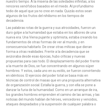
nuestro tiempo. A la miseria de las soledades infinitas, a los
rencores xenófobos basados en el miedo. Al profundísimo
tedio de aquel que ya no cree en nada. Quizás estos sean
algunos de los frutos del nihilismo en los tiempos de
decadencia.
Las palabras rotas de la guerra y sus atrocidades, fueron un
duro golpe a la humanidad que estaba en los albores de una
nueva era. Una Viena pujante y optimista, estaba creando los
fundamentos de otras formas de ver al mundo, y en
consecuencia habitarlo. De crear otras míticas que dieran
forma a otras realidades. Frente a la decadencia que se
avizoraba desde esas épocas, hubo críticas y nuevas
propuestas para casi todo. El desplazamiento del poder frente
a la muerte de Dios, se fue concentrando en algunos súper
hombres. Y estos, cada uno en su estilo, se fueron convirtiendo
en idénticos. El ejercicio del poder total se basa más en
técnicas de control de masas que en una propuesta alternativa
de organización social. Estalla la guerra, y con ella se pone a
danzar la furia de la humanidad. Como en un arranque de ira,
los grandes hombres emprenden el camino de las armas, y las
noticias del mundo hablan de héroes, vencedores y vencidos,
ataques despiadados y la suspensión de cualquier palabra o