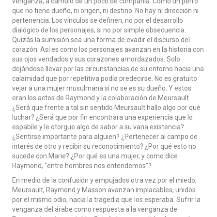
venganza, a cambio de un poco de compañía. Como un perro
que no tiene dueño, ni origen, ni destino. No hay ni dirección ni
pertenencia. Los vínculos se definen, no por el desarrollo
dialógico de los personajes, si no por simple obsecuencia.
Quizás la sumisión sea una forma de evadir el discurso del
corazón. Así es como los personajes avanzan en la historia con
sus ojos vendados y sus corazones amordazados. Solo
dejándose llevar por las circunstancias de su entorno hacia una
calamidad que por repetitiva podía predecirse. No es gratuito
vejar a una mujer musulmana si no se es su dueño. Y estos
eran los actos de Raymond y la colaboración de Meursault.
¿Será que frente a tal sin sentido Meursault hallo algo por qué
luchar? ¿Será que por fin encontrara una experiencia que lo
espabile y le otorgue algo de sabor a su vana existencia?
¿Sentirse importante para alguien? ¿Pertenecer al campo de
interés de otro y recibir su reconocimiento? ¿Por qué esto no
sucede con Marie? ¿Por qué es una mujer, y como dice
Raymond, “entre hombres nos entendemos”?
En medio de la confusión y empujados otra vez por el miedo,
Meursault, Raymond y Masson avanzan implacables, unidos
por el mismo odio, hacia la tragedia que los esperaba. Sufrir la
venganza del árabe como respuesta a la venganza de