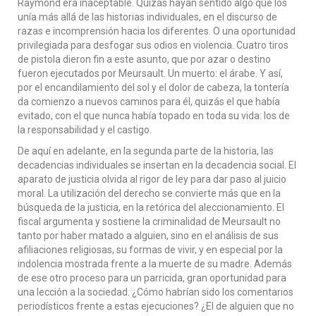
Raymond era inaceptable. Quizás hayan sentido algo que los
unía más allá de las historias individuales, en el discurso de
razas e incomprensión hacia los diferentes. O una oportunidad
privilegiada para desfogar sus odios en violencia. Cuatro tiros
de pistola dieron fin a este asunto, que por azar o destino
fueron ejecutados por Meursault. Un muerto: el árabe. Y así,
por el encandilamiento del sol y el dolor de cabeza, la tontería
da comienzo a nuevos caminos para él, quizás el que había
evitado, con el que nunca había topado en toda su vida: los de
la responsabilidad y el castigo.
De aquí en adelante, en la segunda parte de la historia, las
decadencias individuales se insertan en la decadencia social. El
aparato de justicia olvida al rigor de ley para dar paso al juicio
moral. La utilización del derecho se convierte más que en la
búsqueda de la justicia, en la retórica del aleccionamiento. El
fiscal argumenta y sostiene la criminalidad de Meursault no
tanto por haber matado a alguien, sino en el análisis de sus
afiliaciones religiosas, su formas de vivir, y en especial por la
indolencia mostrada frente a la muerte de su madre. Además
de ese otro proceso para un parricida, gran oportunidad para
una lección a la sociedad. ¿Cómo habrían sido los comentarios
periodísticos frente a estas ejecuciones? ¿El de alguien que no